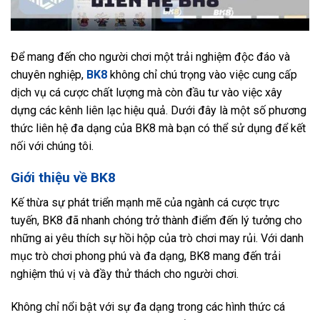
Để mang đến cho người chơi một trải nghiệm độc đáo và
chuyên nghiệp,
BK8
không chỉ chú trọng vào việc cung cấp
dịch vụ cá cược chất lượng mà còn đầu tư vào việc xây
dựng các kênh liên lạc hiệu quả. Dưới đây là một số phương
thức liên hệ đa dạng của BK8 mà bạn có thể sử dụng để kết
nối với chúng tôi.
Giới thiệu về BK8
Kế thừa sự phát triển mạnh mẽ của ngành cá cược trực
tuyến, BK8 đã nhanh chóng trở thành điểm đến lý tưởng cho
những ai yêu thích sự hồi hộp của trò chơi may rủi. Với danh
mục trò chơi phong phú và đa dạng, BK8 mang đến trải
nghiệm thú vị và đầy thử thách cho người chơi.
Không chỉ nổi bật với sự đa dạng trong các hình thức cá