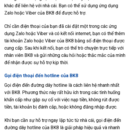
khác để liên hệ với nhà cái. Bạn có thể sử dụng ứng dụng
Zalo hoặc Viber của BK8 để được hỗ trợ.
Chỉ cần điện thoại của bạn đã cài đặt một trong các ứng
dụng Zalo hoặc Viber và có kết nối internet, bạn có thể thêm
tài khoản Zalo hoặc Viber của BK8 bằng số điện thoại được
cung cấp. Sau khi kết nối, bạn có thể trò chuyện trực tiếp với
nhân viên BK8 và gửi những câu hỏi hoặc thắc mắc của mình
để nhận được sự hỗ trợ kịp thời.
Gọi điện thoại đến hotline của BK8
Gọi điện đến đường dây hotline là cách liên hệ nhanh nhất
với BK8. Phương thức này rất hữu ích trong các tình huống
khẩn cấp như gặp sự cố với việc nạp tiền, không rút được
tiền, tài khoản bị đánh cắp, hoặc không đăng nhập được.
Khi bạn cần sự hỗ trợ ngay lập tức từ nhà cái, gọi điện đến
đường dây hotline của BK8 là giải pháp hiệu quả và nhanh