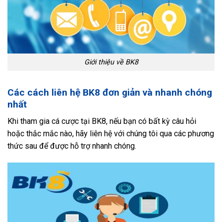
Giới thiệu về BK8
Các cách liên hệ BK8 đơn giản và nhanh chóng
nhất
Khi tham gia cá cược tại BK8, nếu bạn có bất kỳ câu hỏi
hoặc thắc mắc nào, hãy liên hệ với chúng tôi qua các phương
thức sau để được hỗ trợ nhanh chóng.