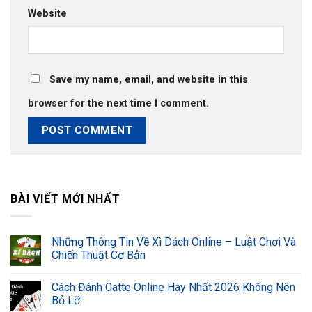
Website
Save my name, email, and website in this
browser for the next time I comment.
BÀI VIẾT MỚI NHẤT
Những Thông Tin Về Xì Dách Online – Luật Chơi Và
Chiến Thuật Cơ Bản
No
Comments
Cách Đánh Catte Online Hay Nhất 2026 Không Nên
on
Những
Bỏ Lỡ
Thông