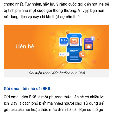
chóng nhất. Tuy nhiên, hãy lưu ý rằng cuộc gọi đến hotline sẽ
bị tính phí như một cuộc gọi thông thường. Vì vậy, bạn nên
sử dụng dịch vụ này chỉ khi thật sự cần thiết.
Gọi điện thoại đến hotline của BK8
Gửi email tới nhà cái BK8
Gửi email đến BK8 là một phương thức liên hệ có nhiều lợi
ích. Đây là cách phổ biến mà nhiều người chơi sử dụng để
gửi các câu hỏi hoặc thắc mắc đến nhà cái. Bạn có thể gửi