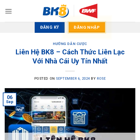
Skip
to
content
ĐĂNG KÝ
ĐĂNG NHẬP
HƯỚNG DẪN CƯỢC
Liên Hệ BK8 – Cách Thức Liên Lạc
Với Nhà Cái Uy Tín Nhất
POSTED ON
SEPTEMBER 6, 2024
BY
ROSE
06
Sep