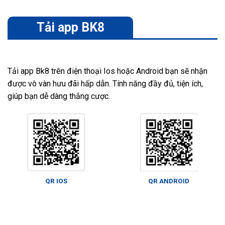
Tải app BK8
Tải app Bk8 trên điện thoại Ios hoặc Android bạn sẽ nhận
được vô vàn hưu đãi hấp dẫn. Tính năng đầy đủ, tiện ích,
giúp bạn dễ dàng thắng cược.
QR IOS
QR ANDROID