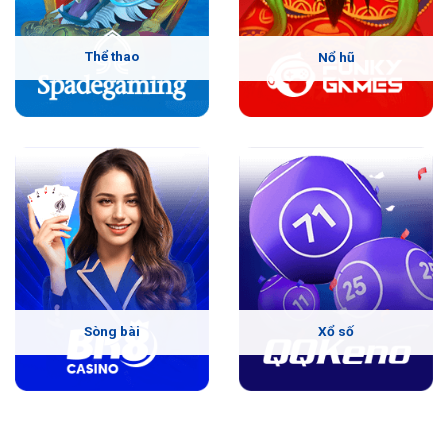
Thể thao
Nổ hũ
Sòng bài
Xổ số