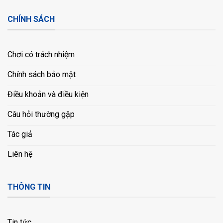
CHÍNH SÁCH
BK8 cung cấp một loạt các sản phẩm và dịch vụ cá
cược đa dạng, đáp ứng mọi nhu cầu giải trí của người
chơi:
Chơi có trách nhiệm
Chính sách bảo mật
Cá cược thể thao
: BK8 là lựa chọn hàng đầu cho
những ai yêu thích cá cược thể thao, với ba sảnh
Điều khoản và điều kiện
cược nổi bật là BK8 Thể Thao, Saba Thể Thao và
CMD Thể Thao. Người chơi có thể tham gia cá cược
Câu hỏi thường gặp
vào nhiều bộ môn như bóng đá, bóng rổ, cầu lông,
Tác giả
quần vợt, bóng bàn, với các giải đấu và trận đấu
được cập nhật liên tục.
Liên hệ
Sòng bạc trực tuyến
: BK8 hợp tác với các nhà
cung cấp nổi tiếng như EVO, AE, PP, AG, SA để
THÔNG TIN
mang đến trải nghiệm sòng bạc đẳng cấp. Người
chơi có thể tham gia các trò chơi như baccarat,
blackjack, roulette với giao diện bàn cược chuyên
Tin tức