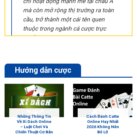
chỉ hoạt động mạnh mẽ tại châu Á
mà còn mở rộng thị trường ra toàn
cầu, trở thành một cái tên quen
thuộc trong ngành cá cược trực
tuyến.
Tổng quan về nhà cái Bk8
BK8
là một trong những nhà cái cá cược trực tuyến
Hướng dẫn cược
hàng đầu tại châu Á, được thành lập vào năm 2015.
Từ khi ra đời, BK8 đã nhanh chóng thu hút sự chú ý
nhờ vào chiến lược phát triển bài bản, sự đầu tư mạnh
mẽ và khả năng đáp ứng nhu cầu đa dạng của người
chơi.
BK8 được cấp phép bởi GC-Gaming Curacao, một
Những Thông Tin
Cách Đánh Catte
Về Xì Dách Online
Online Hay Nhất
trong những tổ chức quản lý cá cược uy tín trên thế
– Luật Chơi Và
2026 Không Nên
giới. Điều này không chỉ khẳng định tính hợp pháp của
Chiến Thuật Cơ Bản
Bỏ Lỡ