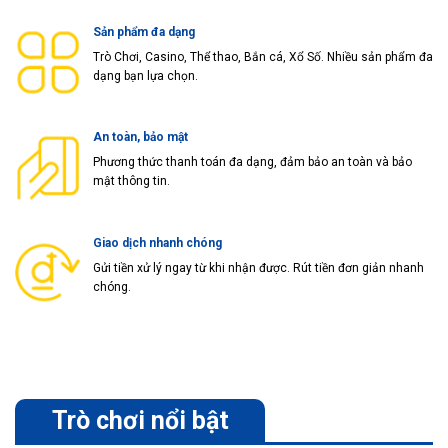
Sản phẩm đa dạng
Trò Chơi, Casino, Thể thao, Bắn cá, Xổ Số. Nhiều sản phẩm đa
dạng bạn lựa chọn.
An toàn, bảo mật
Phương thức thanh toán đa dạng, đảm bảo an toàn và bảo
mật thông tin.
Giao dịch nhanh chóng
Gửi tiền xử lý ngay từ khi nhận được. Rút tiền đơn giản nhanh
chóng.
Trò chơi nổi bật