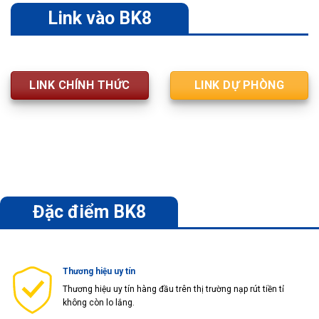
Link vào BK8
LINK CHÍNH THỨC
LINK DỰ PHÒNG
Đặc điểm BK8
Thương hiệu uy tín
Thương hiệu uy tín hàng đầu trên thị trường nạp rút tiền tỉ
không còn lo lắng.