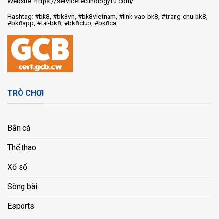
Website: https://servicetechnology.ru.com/
Hà Linh, 35 tuổi, đam mê casino trực tuyến
:
Hashtag: #bk8, #bk8vn, #bk8vietnam, #link-vao-bk8, #trang-chu-bk8,
#bk8app, #tai-bk8, #bk8club, #bk8ca
“Phòng casino trực tuyến của BK8 thực sự đưa tôi
đến với không gian sòng bạc thực thụ. Đa dạng trò
chơi từ Baccarat đến Roulette, và các dealer trực
tiếp rất chuyên nghiệp.”
Quốc Anh, 31 tuổi, một tín đồ của cá cược thể
TRÒ CHƠI
thao
: “BK8 là thiên đường cho những người yêu thể
thao như tôi. Giao diện rất dễ sử dụng và có đầy
đủ các giải đấu lớn từ khắp nơi trên thế giới.”
Bắn cá
Các sản phẩm và dịch vụ cá cược tại BK8
Thể thao
Xổ số
Sòng bài
Esports