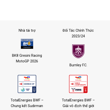
Nhà tài trợ
Đối Tác Chính Thức
2023/24
BK8 Gresini Racing
MotoGP 2026
Burnley F.C.
TotalEnergies BWF –
TotalEnergies BWF –
Chung kết Sudirman
Giải vô địch thế giới