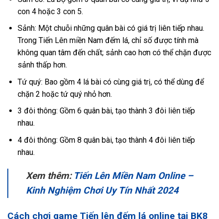
con 4 hoặc 3 con 5.
Sảnh: Một chuỗi những quân bài có giá trị liên tiếp nhau.
Trong Tiến Lên miền Nam đếm lá, chỉ số được tính mà
không quan tâm đến chất; sảnh cao hơn có thể chặn được
sảnh thấp hơn.
Tứ quý: Bao gồm 4 lá bài có cùng giá trị, có thể dùng để
chặn 2 hoặc tứ quý nhỏ hơn.
3 đôi thông: Gồm 6 quân bài, tạo thành 3 đôi liên tiếp
nhau.
4 đôi thông: Gồm 8 quân bài, tạo thành 4 đôi liên tiếp
nhau.
Xem thêm:
Tiến Lên Miền Nam Online –
Kinh Nghiệm Chơi Uy Tín Nhất 2024
Cách chơi game Tiến lên đếm lá online tại BK8