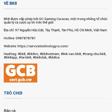
VỀ BK8
BK8 được cấp phép bởi GC-Gaming Curacao, một trong những tổ chức
quản lý cá cược uy tín trên thế giới
Địa chỉ: 97 Nguyễn Hữu Dật, Tây Thạnh, Tân Phú, Hồ Chí Minh, Việt Nam
Hotline: 0987878781
Website: https://servicetechnology.ru.com/
Hashtag: #bk8, #bk8vn, #bk8vietnam, #link-vao-bk8, #trang-chu-bk8,
#bk8app, #tai-bk8, #bk8club, #bk8ca
TRÒ CHƠI
Bắn cá