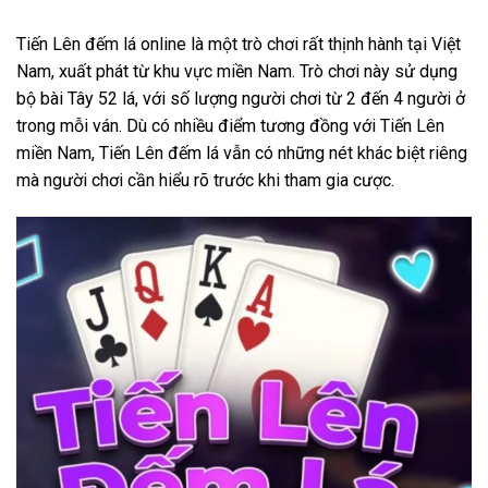
Tiến Lên đếm lá online là một trò chơi rất thịnh hành tại Việt
Nam, xuất phát từ khu vực miền Nam. Trò chơi này sử dụng
bộ bài Tây 52 lá, với số lượng người chơi từ 2 đến 4 người ở
trong mỗi ván. Dù có nhiều điểm tương đồng với Tiến Lên
miền Nam, Tiến Lên đếm lá vẫn có những nét khác biệt riêng
mà người chơi cần hiểu rõ trước khi tham gia cược.