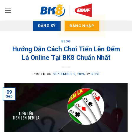
Skip
to
content
ĐĂNG KÝ
ĐĂNG NHẬP
BLOG
Hướng Dẫn Cách Chơi Tiến Lên Đếm
Lá Online Tại BK8 Chuẩn Nhất
POSTED ON
SEPTEMBER 9, 2024
BY
ROSE
09
Sep