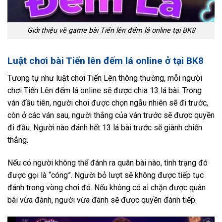
Giới thiệu về game bài Tiến lên đếm lá online tại BK8
Luật chơi bài Tiến lên đếm lá online ở tại BK8
Tương tự như luật chơi Tiến Lên thông thường, mỗi người
chơi Tiến Lên đếm lá online sẽ được chia 13 lá bài. Trong
ván đầu tiên, người chơi được chọn ngẫu nhiên sẽ đi trước,
còn ở các ván sau, người thắng của ván trước sẽ được quyền
đi đầu. Người nào đánh hết 13 lá bài trước sẽ giành chiến
thắng.
Nếu có người không thể đánh ra quân bài nào, tình trạng đó
được gọi là “cóng”. Người bỏ lượt sẽ không được tiếp tục
đánh trong vòng chơi đó. Nếu không có ai chặn được quân
bài vừa đánh, người vừa đánh sẽ được quyền đánh tiếp.