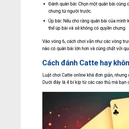
Đánh quân bài: Chọn một quân bài cùng c
chưng từ người trước.
Úp bài: Nếu cho rằng quân bài của mình 
thể úp bài và sẽ không có quyền chưng.
Vào vòng 6, cách chơi vẫn như các vòng trư
nào có quân bài lớn hơn và cùng chất với quâ
Cách đánh Catte hay khôn
Luật chơi Catte online khá đơn giản, nhưng
Dưới đây là 4 bí kíp từ các cao thủ mà bạn 