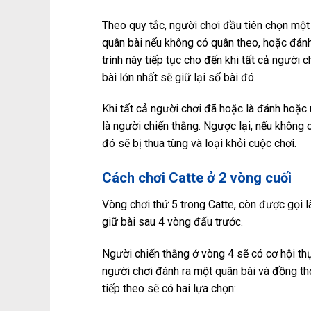
Theo quy tắc, người chơi đầu tiên chọn một 
quân bài nếu không có quân theo, hoặc đánh
trình này tiếp tục cho đến khi tất cả người 
bài lớn nhất sẽ giữ lại số bài đó.
Khi tất cả người chơi đã hoặc là đánh hoặc ú
là người chiến thắng. Ngược lại, nếu không
đó sẽ bị thua tùng và loại khỏi cuộc chơi.
Cách chơi Catte ở 2 vòng cuối
Vòng chơi thứ 5 trong Catte, còn được gọi 
giữ bài sau 4 vòng đấu trước.
Người chiến thắng ở vòng 4 sẽ có cơ hội thự
người chơi đánh ra một quân bài và đồng th
tiếp theo sẽ có hai lựa chọn: