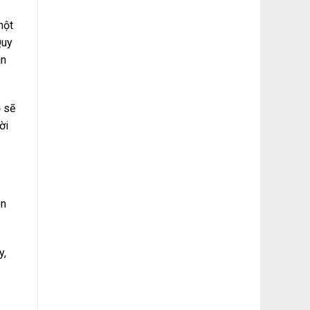
một
Quy
ân
ọ sẽ
ời
òn
y,