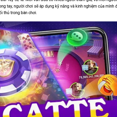
 trong tay, người chơi sẽ áp dụng kỹ năng và kinh nghiệm của mình 
i thủ trong bàn chơi.