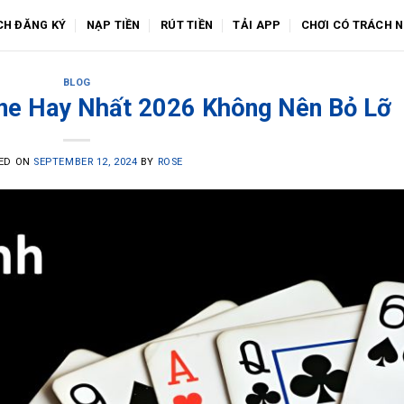
CH ĐĂNG KÝ
NẠP TIỀN
RÚT TIỀN
TẢI APP
CHƠI CÓ TRÁCH 
BLOG
ine Hay Nhất 2026 Không Nên Bỏ Lỡ
ED ON
SEPTEMBER 12, 2024
BY
ROSE